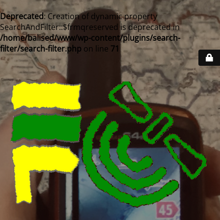
Deprecated
: Creation of dynamic property
SearchAndFilter::$frmqreserved is deprecated in
/home/balised/www/wp-content/plugins/search-
filter/search-filter.php
on line
71