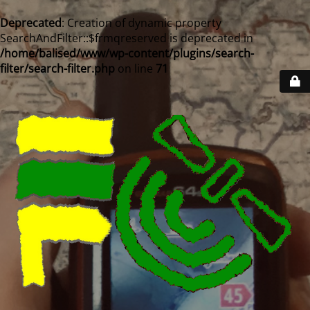
Deprecated
: Creation of dynamic property
SearchAndFilter::$frmqreserved is deprecated in
/home/balised/www/wp-content/plugins/search-
filter/search-filter.php
on line
71