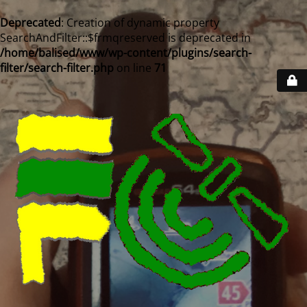
Deprecated
: Creation of dynamic property
SearchAndFilter::$frmqreserved is deprecated in
/home/balised/www/wp-content/plugins/search-
filter/search-filter.php
on line
71