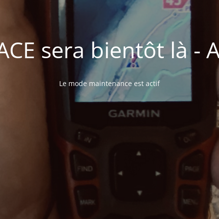
E sera bientôt là - A 
Le mode maintenance est actif