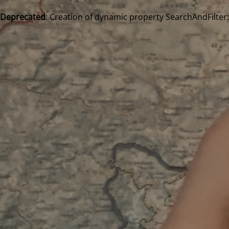
Deprecated
: Creation of dynamic property SearchAndFilter