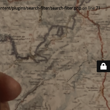
ent/plugins/search-filter/search-filter.php
on line
71