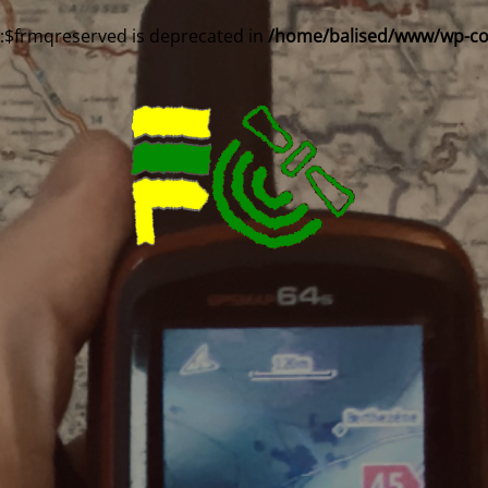
::$frmqreserved is deprecated in
/home/balised/www/wp-cont