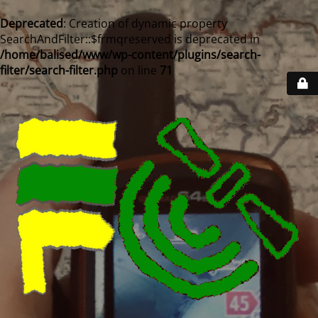
Deprecated
: Creation of dynamic property
SearchAndFilter::$frmqreserved is deprecated in
/home/balised/www/wp-content/plugins/search-
filter/search-filter.php
on line
71