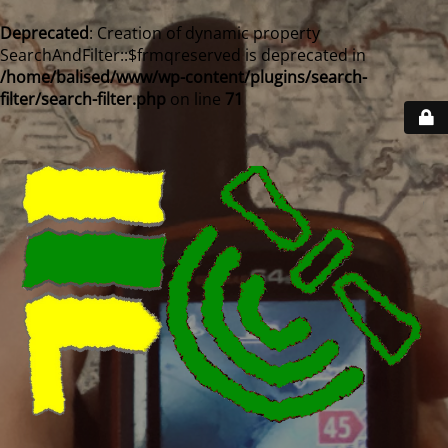
Deprecated
: Creation of dynamic property
SearchAndFilter::$frmqreserved is deprecated in
/home/balised/www/wp-content/plugins/search-
filter/search-filter.php
on line
71