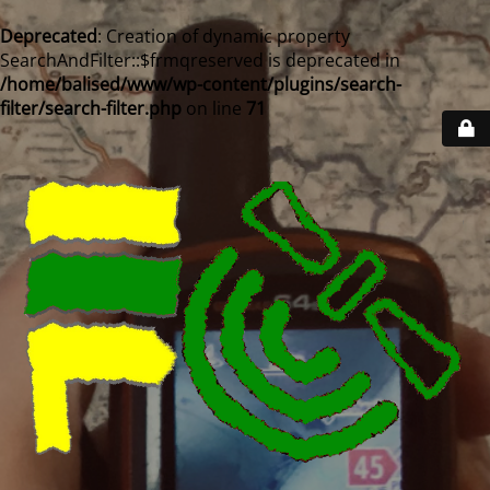
Deprecated
: Creation of dynamic property
SearchAndFilter::$frmqreserved is deprecated in
/home/balised/www/wp-content/plugins/search-
filter/search-filter.php
on line
71