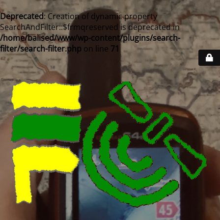
Deprecated
: Creation of dynamic property
SearchAndFilter::$frmqreserved is deprecated in
/home/balised/www/wp-content/plugins/search-
filter/search-filter.php
on line
71