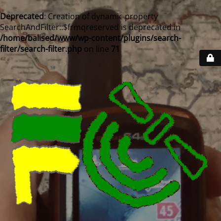
Deprecated
: Creation of dynamic property
SearchAndFilter::$frmqreserved is deprecated in
/home/balised/www/wp-content/plugins/search-
filter/search-filter.php
on line
71