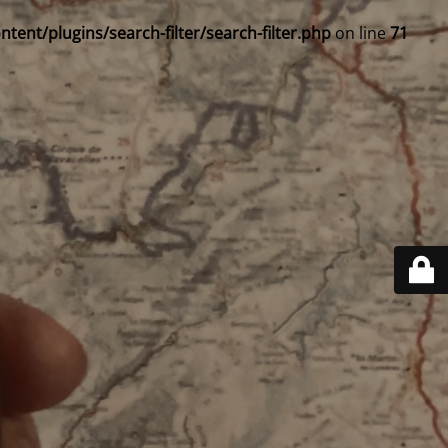
ent/plugins/search-filter/search-filter.php
on line
71