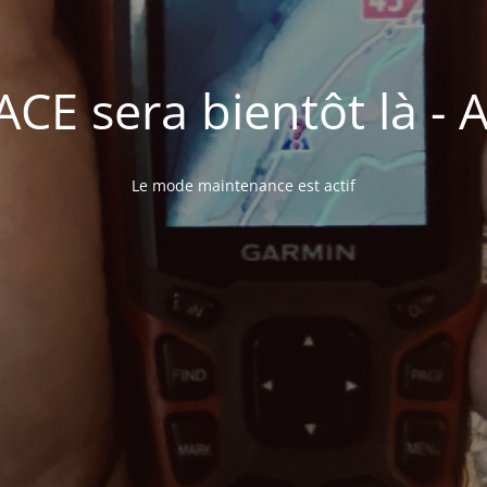
E sera bientôt là - A 
Le mode maintenance est actif