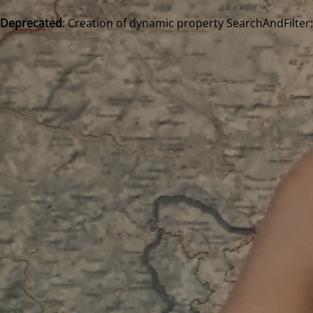
Deprecated
: Creation of dynamic property SearchAndFilter