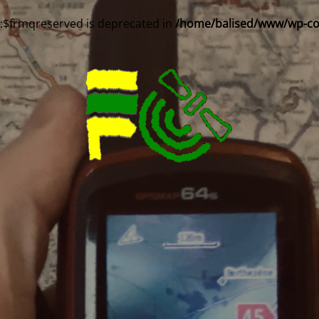
::$frmqreserved is deprecated in
/home/balised/www/wp-cont