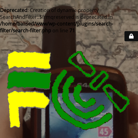
Deprecated
: Creation of dynamic property
SearchAndFilter::$frmqreserved is deprecated in
/home/balised/www/wp-content/plugins/search-
filter/search-filter.php
on line
71