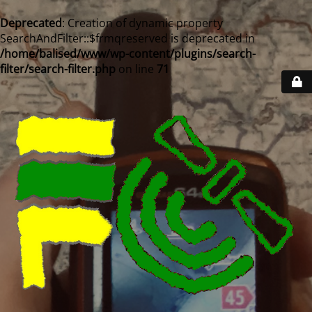
Deprecated
: Creation of dynamic property
SearchAndFilter::$frmqreserved is deprecated in
/home/balised/www/wp-content/plugins/search-
filter/search-filter.php
on line
71