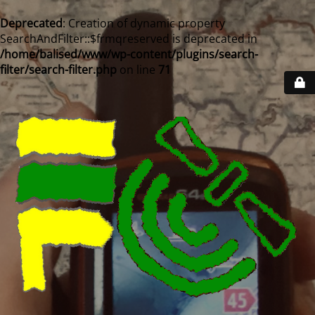
Deprecated
: Creation of dynamic property
SearchAndFilter::$frmqreserved is deprecated in
/home/balised/www/wp-content/plugins/search-
filter/search-filter.php
on line
71