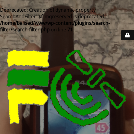
Deprecated
: Creation of dynamic property
SearchAndFilter::$frmqreserved is deprecated in
/home/balised/www/wp-content/plugins/search-
filter/search-filter.php
on line
71