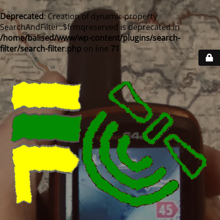
Deprecated
: Creation of dynamic property
SearchAndFilter::$frmqreserved is deprecated in
/home/balised/www/wp-content/plugins/search-
filter/search-filter.php
on line
71