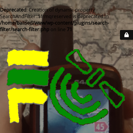
Deprecated
: Creation of dynamic property
SearchAndFilter::$frmqreserved is deprecated in
/home/balised/www/wp-content/plugins/search-
filter/search-filter.php
on line
71