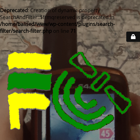
Deprecated
: Creation of dynamic property
SearchAndFilter::$frmqreserved is deprecated in
/home/balised/www/wp-content/plugins/search-
filter/search-filter.php
on line
71