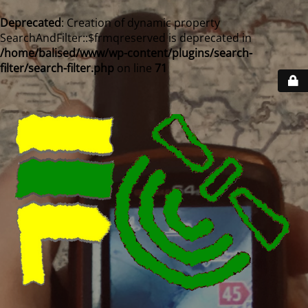
Deprecated
: Creation of dynamic property
SearchAndFilter::$frmqreserved is deprecated in
/home/balised/www/wp-content/plugins/search-
filter/search-filter.php
on line
71