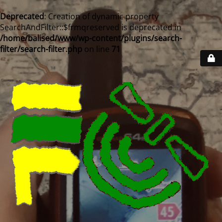
Deprecated
: Creation of dynamic property
SearchAndFilter::$frmqreserved is deprecated in
/home/balised/www/wp-content/plugins/search-
filter/search-filter.php
on line
71