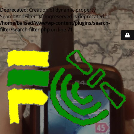
Deprecated
: Creation of dynamic property
SearchAndFilter::$frmqreserved is deprecated in
/home/balised/www/wp-content/plugins/search-
filter/search-filter.php
on line
71