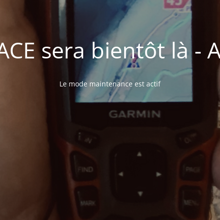
E sera bientôt là - A 
Le mode maintenance est actif