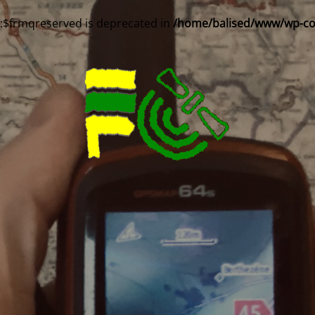
::$frmqreserved is deprecated in
/home/balised/www/wp-cont