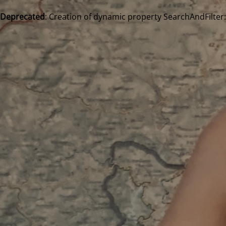
Deprecated
: Creation of dynamic property SearchAndFilter