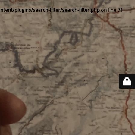
ent/plugins/search-filter/search-filter.php
on line
71