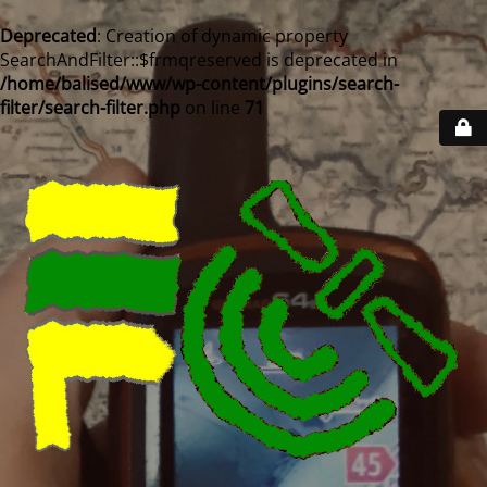
Deprecated
: Creation of dynamic property
SearchAndFilter::$frmqreserved is deprecated in
/home/balised/www/wp-content/plugins/search-
filter/search-filter.php
on line
71