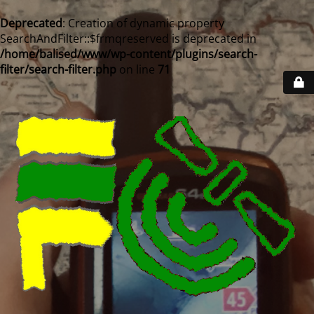
Deprecated
: Creation of dynamic property
SearchAndFilter::$frmqreserved is deprecated in
/home/balised/www/wp-content/plugins/search-
filter/search-filter.php
on line
71