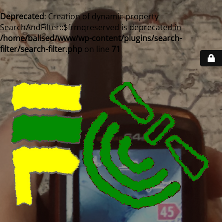
Deprecated
: Creation of dynamic property
SearchAndFilter::$frmqreserved is deprecated in
/home/balised/www/wp-content/plugins/search-
filter/search-filter.php
on line
71