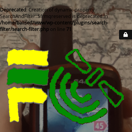
Deprecated
: Creation of dynamic property
SearchAndFilter::$frmqreserved is deprecated in
/home/balised/www/wp-content/plugins/search-
filter/search-filter.php
on line
71