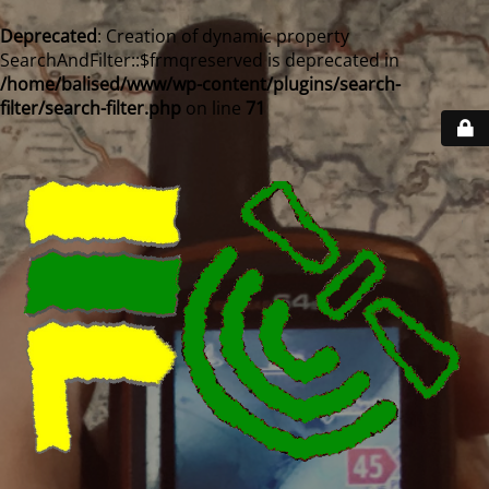
Deprecated
: Creation of dynamic property
SearchAndFilter::$frmqreserved is deprecated in
/home/balised/www/wp-content/plugins/search-
filter/search-filter.php
on line
71