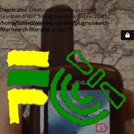
Deprecated
: Creation of dynamic property
SearchAndFilter::$frmqreserved is deprecated in
/home/balised/www/wp-content/plugins/search-
filter/search-filter.php
on line
71