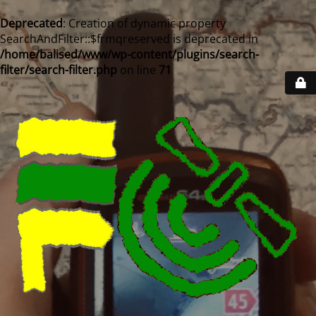
Deprecated
: Creation of dynamic property
SearchAndFilter::$frmqreserved is deprecated in
/home/balised/www/wp-content/plugins/search-
filter/search-filter.php
on line
71