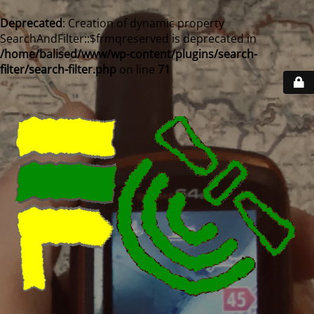
Deprecated
: Creation of dynamic property
SearchAndFilter::$frmqreserved is deprecated in
/home/balised/www/wp-content/plugins/search-
filter/search-filter.php
on line
71