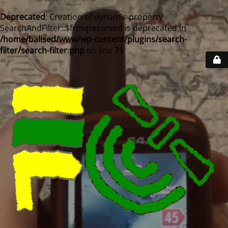
Deprecated
: Creation of dynamic property
SearchAndFilter::$frmqreserved is deprecated in
/home/balised/www/wp-content/plugins/search-
filter/search-filter.php
on line
71