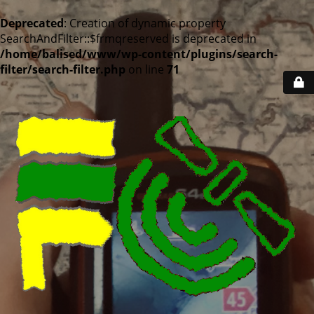
Deprecated
: Creation of dynamic property
SearchAndFilter::$frmqreserved is deprecated in
/home/balised/www/wp-content/plugins/search-
filter/search-filter.php
on line
71