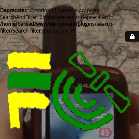
Deprecated
: Creation of dynamic property
SearchAndFilter::$frmqreserved is deprecated in
/home/balised/www/wp-content/plugins/search-
filter/search-filter.php
on line
71