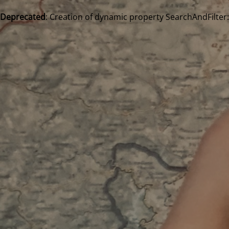
Deprecated
: Creation of dynamic property SearchAndFilter