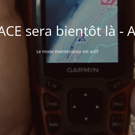
E sera bientôt là - A 
Le mode maintenance est actif