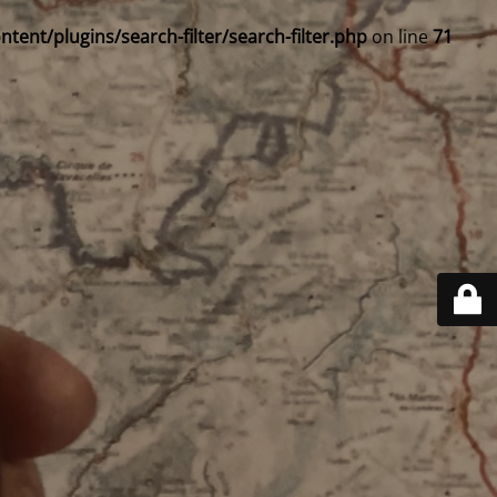
ent/plugins/search-filter/search-filter.php
on line
71