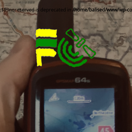
::$frmqreserved is deprecated in
/home/balised/www/wp-cont