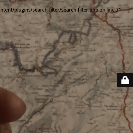
ent/plugins/search-filter/search-filter.php
on line
71