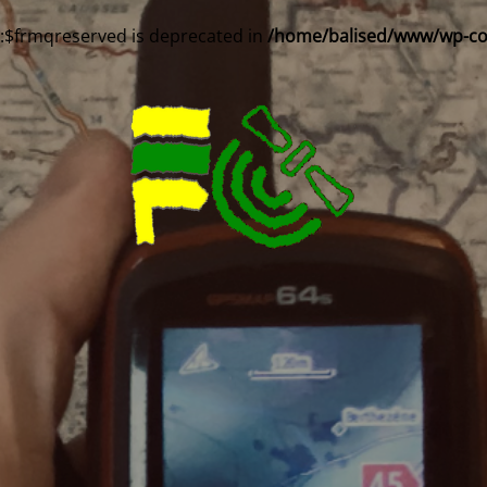
::$frmqreserved is deprecated in
/home/balised/www/wp-cont