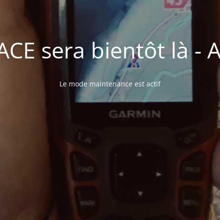
E sera bientôt là - A 
Le mode maintenance est actif