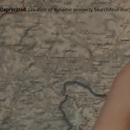
Deprecated
: Creation of dynamic property SearchAndFilter