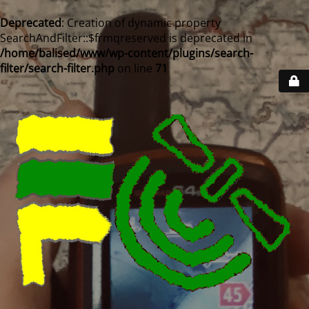
Deprecated
: Creation of dynamic property
SearchAndFilter::$frmqreserved is deprecated in
/home/balised/www/wp-content/plugins/search-
filter/search-filter.php
on line
71