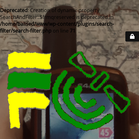
Deprecated
: Creation of dynamic property
SearchAndFilter::$frmqreserved is deprecated in
/home/balised/www/wp-content/plugins/search-
filter/search-filter.php
on line
71