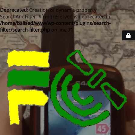
Deprecated
: Creation of dynamic property
SearchAndFilter::$frmqreserved is deprecated in
/home/balised/www/wp-content/plugins/search-
filter/search-filter.php
on line
71