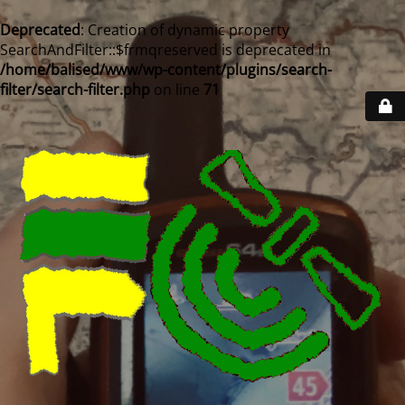
Deprecated
: Creation of dynamic property
SearchAndFilter::$frmqreserved is deprecated in
/home/balised/www/wp-content/plugins/search-
filter/search-filter.php
on line
71