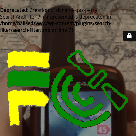
Deprecated
: Creation of dynamic property
SearchAndFilter::$frmqreserved is deprecated in
/home/balised/www/wp-content/plugins/search-
filter/search-filter.php
on line
71