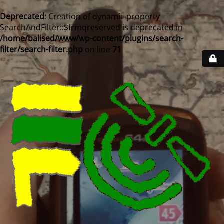
Deprecated
: Creation of dynamic property
SearchAndFilter::$frmqreserved is deprecated in
/home/balised/www/wp-content/plugins/search-
filter/search-filter.php
on line
71