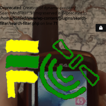
Deprecated
: Creation of dynamic property
SearchAndFilter::$frmqreserved is deprecated in
/home/balised/www/wp-content/plugins/search-
filter/search-filter.php
on line
71