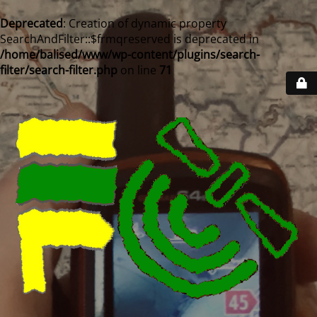
Deprecated
: Creation of dynamic property
SearchAndFilter::$frmqreserved is deprecated in
/home/balised/www/wp-content/plugins/search-
filter/search-filter.php
on line
71