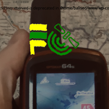
::$frmqreserved is deprecated in
/home/balised/www/wp-cont