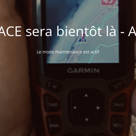
E sera bientôt là - A 
Le mode maintenance est actif