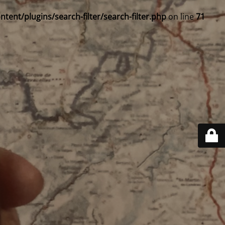
ent/plugins/search-filter/search-filter.php
on line
71