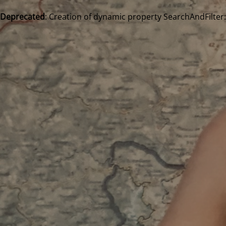
Deprecated
: Creation of dynamic property SearchAndFilter