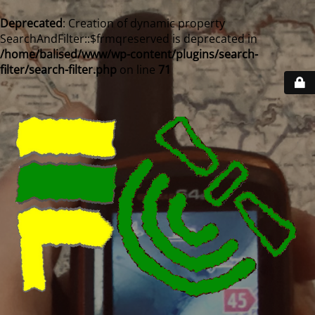
Deprecated
: Creation of dynamic property
SearchAndFilter::$frmqreserved is deprecated in
/home/balised/www/wp-content/plugins/search-
filter/search-filter.php
on line
71