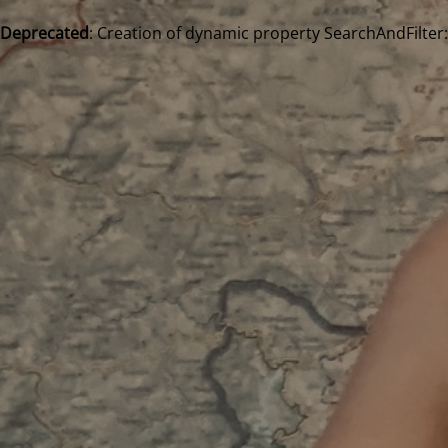
Deprecated
: Creation of dynamic property SearchAndFilter