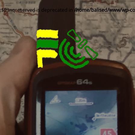
::$frmqreserved is deprecated in
/home/balised/www/wp-cont