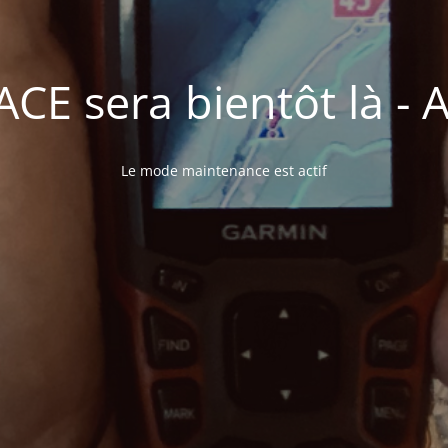
E sera bientôt là - A 
Le mode maintenance est actif