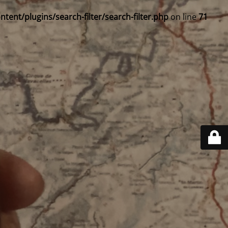
ent/plugins/search-filter/search-filter.php
on line
71