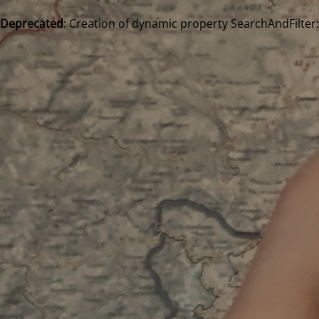
Deprecated
: Creation of dynamic property SearchAndFilter