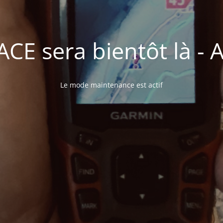
E sera bientôt là - A 
Le mode maintenance est actif