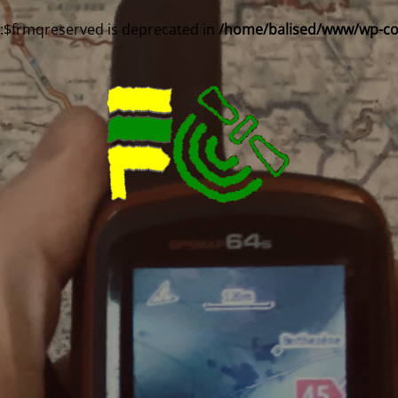
::$frmqreserved is deprecated in
/home/balised/www/wp-cont