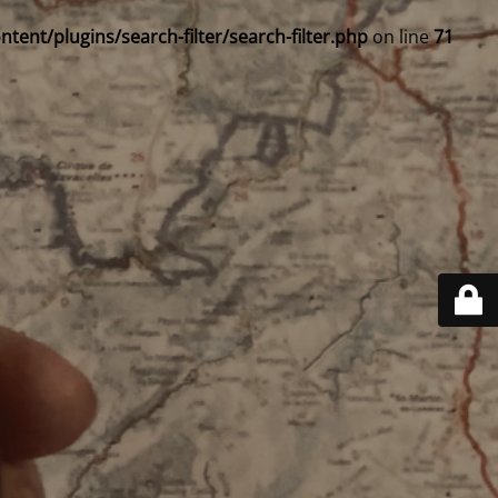
ent/plugins/search-filter/search-filter.php
on line
71