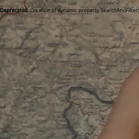
Deprecated
: Creation of dynamic property SearchAndFilter