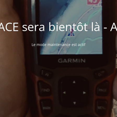
E sera bientôt là - A 
Le mode maintenance est actif