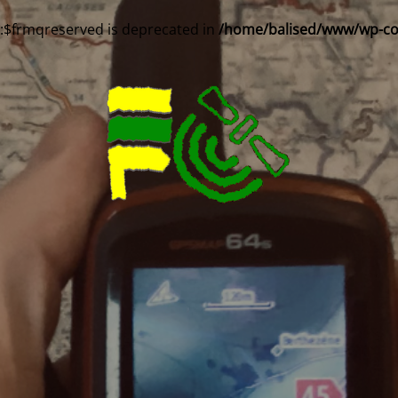
::$frmqreserved is deprecated in
/home/balised/www/wp-cont