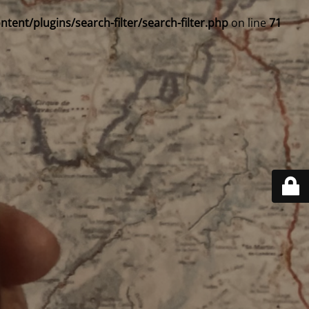
ent/plugins/search-filter/search-filter.php
on line
71