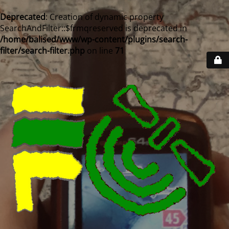
Deprecated
: Creation of dynamic property
SearchAndFilter::$frmqreserved is deprecated in
/home/balised/www/wp-content/plugins/search-
filter/search-filter.php
on line
71