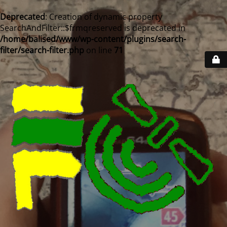
Deprecated
: Creation of dynamic property
SearchAndFilter::$frmqreserved is deprecated in
/home/balised/www/wp-content/plugins/search-
filter/search-filter.php
on line
71