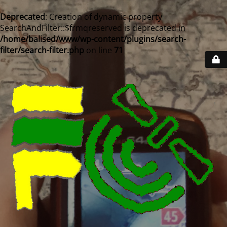
Deprecated
: Creation of dynamic property
SearchAndFilter::$frmqreserved is deprecated in
/home/balised/www/wp-content/plugins/search-
filter/search-filter.php
on line
71